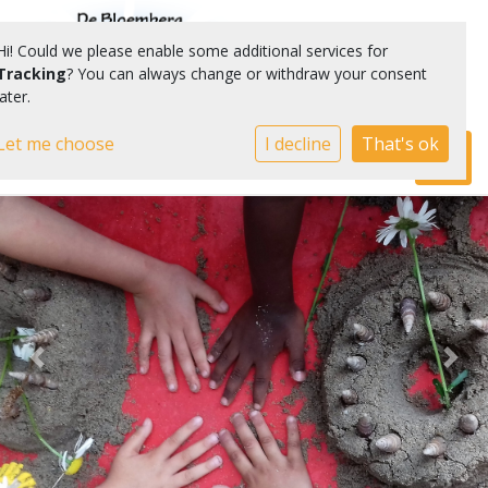
Hi! Could we please enable some additional services for
Tracking
? You can always change or withdraw your consent
later.
Let me choose
I decline
That's ok
Toggl
Previous
Nex