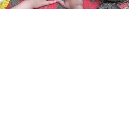
Welkom op de
Bloemberg, de
school voor
nieuwkomers
in Nijmegen!
jul.
Zomervakantie 🌞🏝️
13
Van
maandag 13 juli 2026
tot en met
vrijdag 21 augustus