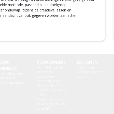
elde methode, passend bij de doelgroep.
kenonderwijs, tijdens de creatieve lessen en
tra aandacht zal ook gegeven worden aan actief
OOR
VOOR OUDERS
EXTERNEN
Aanmelden op de
Stage lopen
INDEREN
Bloemberg
Meekijken op onze
huis oefenen met
Schooltijden
school?
owise learn
Verlofaanvraag
e bieb op school
Ziek of te laat?
Klaar voor de nieuwe
school
Maakt u zich zorgen
of wilt u graag even in
gesprek?