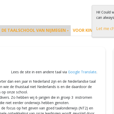
Hi! Could 
can always
Let me c
DE TAALSCHOOL VAN NIJMEGEN
VOOR KINDEREN
Lees de site in een andere taal via
Google Translate
.
ter dan een jaar in Nederland zijn en de Nederlandse taal
 wie de thuistaal niet Nederlands is en die daardoor de
m op onze school.
divers. Zo hebben wij 6-jarigen die in groep 3 instromen
n die niet eerder onderwijs hebben genoten.
ns de focus op het geven van goed taalonderwijs (NT2) en
nele ontwikkeling van onze leerlingen wordt gevolgd door