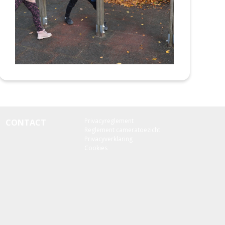
Privacyreglement
CONTACT
Reglement cameratoezicht
Privacyverklaring
Cookies