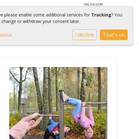
INLOGGEN
we please enable some additional services for
Tracking
? You
 change or withdraw your consent later.
hoose
I decline
That's ok
VOOR OUDERS
EXTERNEN
CONTACT